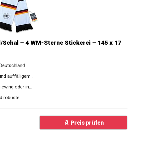
/Schal – 4 WM-Sterne Stickerei – 145 x 17
eutschland...
d auffälligem...
ewing oder in...
 robuste...
Preis prüfen