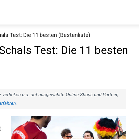
als Test: Die 11 besten (Bestenliste)
Decathlon Sale
Schals Test: Die 11 besten
aue dir jetzt die meistverkauften Produkte im Sale bei Decathlon
r verlinken u.a. auf ausgewählte Online-Shops und Partner,
Jetzt anschauen
erfahren
.
d-