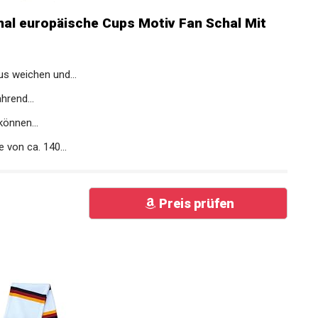
al europäische Cups Motiv Fan Schal Mit
s weichen und...
hrend...
können...
von ca. 140...
Preis prüfen