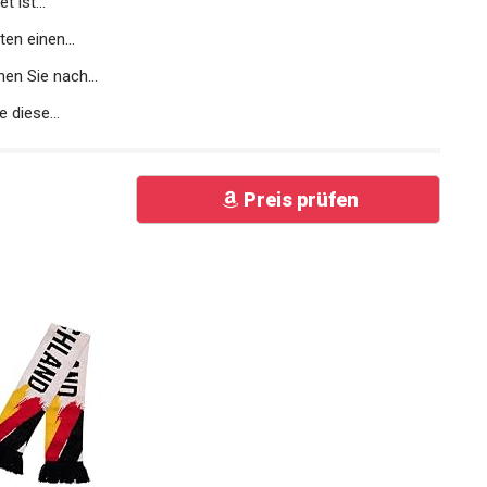
 ist...
en einen...
en Sie nach...
 diese...
Preis prüfen