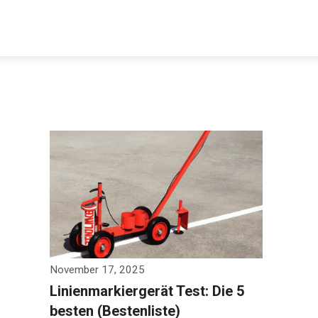
Decathlon Sale
aue dir jetzt die meistverkauften Produkte im Sale bei Decathlon
Jetzt anschauen
November 17, 2025
Linienmarkiergerät Test: Die 5
besten (Bestenliste)