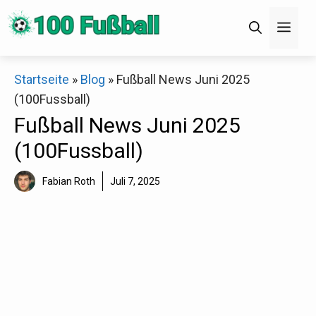
Zum
Men
Inhalt
springen
×
Startseite
»
Blog
»
Fußball News Juni 2025
(100Fussball)
Decathlon Sale
Fußball News Juni 2025
(100Fussball)
Schaue dir jetzt die meistverkauften Produkte im
Sale bei Decathlon an!
Fabian Roth
Juli 7, 2025
Jetzt anschauen