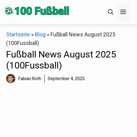
Zum
Men
Inhalt
springen
×
Startseite
»
Blog
»
Fußball News August 2025
(100Fussball)
Decathlon Sale
Fußball News August 2025
(100Fussball)
Schaue dir jetzt die meistverkauften Produkte im
Sale bei Decathlon an!
Fabian Roth
September 4, 2025
Jetzt anschauen