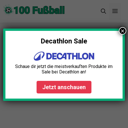
Zum
Men
Inhalt
springen
×
Startseite
»
Blog
»
Fußball Trikot Niederlande
Test: Die 11 besten (Bestenliste)
Decathlon Sale
Schaue dir jetzt die meistverkauften Produkte im
Sale bei Decathlon an!
Jetzt anschauen