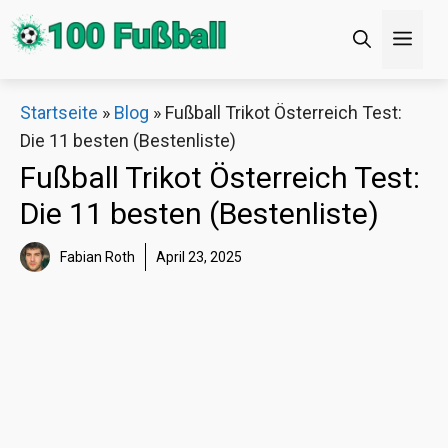
Zum
Men
Inhalt
springen
×
Startseite
»
Blog
»
Fußball Trikot Österreich Test:
Die 11 besten (Bestenliste)
Decathlon Sale
Fußball Trikot Österreich Test:
Die 11 besten (Bestenliste)
Schaue dir jetzt die meistverkauften Produkte im
Sale bei Decathlon an!
Fabian Roth
April 23, 2025
Jetzt anschauen