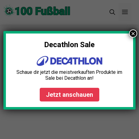
Zum
Men
Inhalt
springen
×
Startseite
»
Blog
»
Fußball Trikot Serbien Test: Die
11 besten (Bestenliste)
Decathlon Sale
Fußball Trikot Serbien Test:
Die 11 besten (Bestenliste)
Schaue dir jetzt die meistverkauften Produkte im
Sale bei Decathlon an!
Fabian Roth
April 23, 2025
Jetzt anschauen