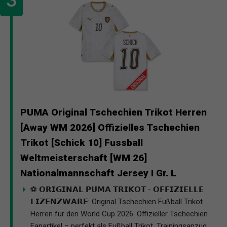
PUMA Original Tschechien Trikot Herren
[Away WM 2026] Offizielles Tschechien
Trikot [Schick 10] Fussball
Weltmeisterschaft [WM 26]
Nationalmannschaft Jersey I Gr. L
⚽ 𝗢𝗥𝗜𝗚𝗜𝗡𝗔𝗟 𝗣𝗨𝗠𝗔 𝗧𝗥𝗜𝗞𝗢𝗧 - 𝗢𝗙𝗙𝗜𝗭𝗜𝗘𝗟𝗟𝗘
𝗟𝗜𝗭𝗘𝗡𝗭𝗪𝗔𝗥𝗘: Original Tschechien Fußball Trikot
Herren für den World Cup 2026. Offizieller Tschechien
Fanartikel – perfekt als Fußball Trikot, Trainingsanzug