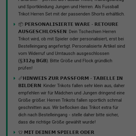
und Sportkleidung Jungen und Herren. Als Fussball
Trikot Herren Set mit der passenden Shorts erhältlich.
📦 𝗣𝗘𝗥𝗦𝗢𝗡𝗔𝗟𝗜𝗦𝗜𝗘𝗥𝗧𝗘 𝗪𝗔𝗥𝗘 - 𝗥𝗘𝗧𝗢𝗨𝗥𝗘
𝗔𝗨𝗦𝗚𝗘𝗦𝗖𝗛𝗟𝗢𝗦𝗦𝗘𝗡: Dein Tschechien Herren
Trikot wird, ob mit Spieler oder personalisiert, erst bei
Bestelleingang angefertigt. Personalisierte Artikel sind
vom Widerruf und Umtausch ausgeschlossen
(§𝟯𝟭𝟮𝗴 𝗕𝗚𝗕). Bitte Größe und Flock gründlich
prüfen!
📏𝗛𝗜𝗡𝗪𝗘𝗜𝗦 𝗭𝗨𝗥 𝗣𝗔𝗦𝗦𝗙𝗢𝗥𝗠 - 𝗧𝗔𝗕𝗘𝗟𝗟𝗘 𝗜𝗡
𝗕𝗜𝗟𝗗𝗘𝗥𝗡: Kinder Trikots fallen sehr klein aus, daher
empfehlen wir für Mädchen und Jungen dringend eine
Größe größer. Herren Trikots fallen sportlich schmal
geschnitten aus. Wir beflocken das Trikot extra für
dich nach Bestelleingang - stelle daher bitte sicher,
dass die richtige Größe gewählt wurde!
👕 𝗠𝗜𝗧 𝗗𝗘𝗜𝗡𝗘𝗠 𝗦𝗣𝗜𝗘𝗟𝗘𝗥 𝗢𝗗𝗘𝗥