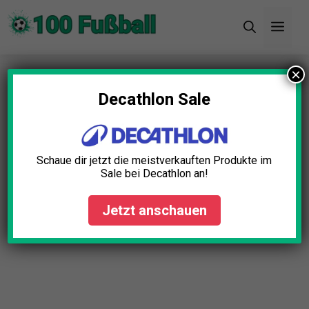
Zum
Men
Inhalt
springen
×
Startseite
»
Blog
»
Fußball Trikot Tschechien Test:
Die 11 besten (Bestenliste)
Decathlon Sale
Schaue dir jetzt die meistverkauften Produkte im
Sale bei Decathlon an!
Jetzt anschauen