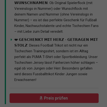
𝗪𝗨𝗡𝗦𝗖𝗛𝗡𝗔𝗠𝗘𝗡: Ob Original Spielerflock (mit
Vereinslogo in Nummer) oder Wunschflock mit
deinem Namen und Nummer (ohne Vereinslogo in
Nummer) – es ist das perfekte Geschenk für Fußball
Kinder, Nachwuchstalente und echte Tschechien Fans
– mit Liebe zum Detail veredelt.
❤️ 𝗚𝗘𝗦𝗖𝗛𝗘𝗡𝗞𝗧 𝗠𝗜𝗧 𝗛𝗘𝗥𝗭 - 𝗚𝗘𝗧𝗥𝗔𝗚𝗘𝗡 𝗠𝗜𝗧
𝗦𝗧𝗢𝗟𝗭: Dieses Football Trikot ist nicht nur ein
Tschechien Trainingsshirt, sondern ist im Alltag
perfekt als PUMA T-Shirt oder Sportbekleidung. Unser
Tschechien Jersey lässt Fanherzen höher schlagen –
egal ob von Jungen oder Herr. Besonders gefallen
wird dieses Fussballtrikot Kinder Jungen sowie
Erwachsenen!
Preis prüfen