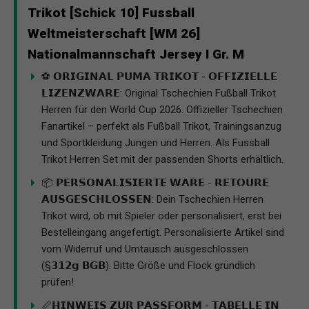
Trikot [Schick 10] Fussball
Weltmeisterschaft [WM 26]
Nationalmannschaft Jersey I Gr. M
⚽ 𝗢𝗥𝗜𝗚𝗜𝗡𝗔𝗟 𝗣𝗨𝗠𝗔 𝗧𝗥𝗜𝗞𝗢𝗧 - 𝗢𝗙𝗙𝗜𝗭𝗜𝗘𝗟𝗟𝗘
𝗟𝗜𝗭𝗘𝗡𝗭𝗪𝗔𝗥𝗘: Original Tschechien Fußball Trikot
Herren für den World Cup 2026. Offizieller Tschechien
Fanartikel – perfekt als Fußball Trikot, Trainingsanzug
und Sportkleidung Jungen und Herren. Als Fussball
Trikot Herren Set mit der passenden Shorts erhältlich.
📦 𝗣𝗘𝗥𝗦𝗢𝗡𝗔𝗟𝗜𝗦𝗜𝗘𝗥𝗧𝗘 𝗪𝗔𝗥𝗘 - 𝗥𝗘𝗧𝗢𝗨𝗥𝗘
𝗔𝗨𝗦𝗚𝗘𝗦𝗖𝗛𝗟𝗢𝗦𝗦𝗘𝗡: Dein Tschechien Herren
Trikot wird, ob mit Spieler oder personalisiert, erst bei
Bestelleingang angefertigt. Personalisierte Artikel sind
vom Widerruf und Umtausch ausgeschlossen
(§𝟯𝟭𝟮𝗴 𝗕𝗚𝗕). Bitte Größe und Flock gründlich
prüfen!
📏𝗛𝗜𝗡𝗪𝗘𝗜𝗦 𝗭𝗨𝗥 𝗣𝗔𝗦𝗦𝗙𝗢𝗥𝗠 - 𝗧𝗔𝗕𝗘𝗟𝗟𝗘 𝗜𝗡