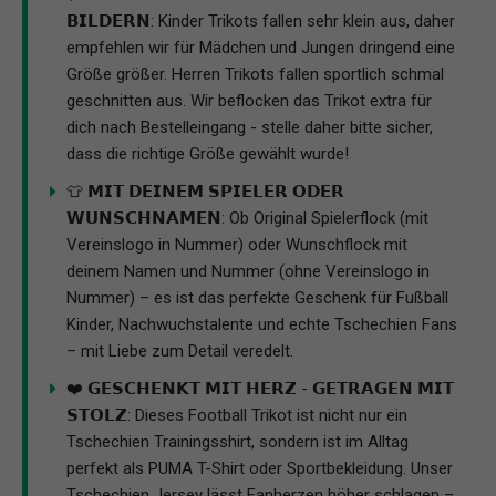
𝗕𝗜𝗟𝗗𝗘𝗥𝗡: Kinder Trikots fallen sehr klein aus, daher
empfehlen wir für Mädchen und Jungen dringend eine
Größe größer. Herren Trikots fallen sportlich schmal
geschnitten aus. Wir beflocken das Trikot extra für
dich nach Bestelleingang - stelle daher bitte sicher,
dass die richtige Größe gewählt wurde!
👕 𝗠𝗜𝗧 𝗗𝗘𝗜𝗡𝗘𝗠 𝗦𝗣𝗜𝗘𝗟𝗘𝗥 𝗢𝗗𝗘𝗥
𝗪𝗨𝗡𝗦𝗖𝗛𝗡𝗔𝗠𝗘𝗡: Ob Original Spielerflock (mit
Vereinslogo in Nummer) oder Wunschflock mit
deinem Namen und Nummer (ohne Vereinslogo in
Nummer) – es ist das perfekte Geschenk für Fußball
Kinder, Nachwuchstalente und echte Tschechien Fans
– mit Liebe zum Detail veredelt.
❤️ 𝗚𝗘𝗦𝗖𝗛𝗘𝗡𝗞𝗧 𝗠𝗜𝗧 𝗛𝗘𝗥𝗭 - 𝗚𝗘𝗧𝗥𝗔𝗚𝗘𝗡 𝗠𝗜𝗧
𝗦𝗧𝗢𝗟𝗭: Dieses Football Trikot ist nicht nur ein
Tschechien Trainingsshirt, sondern ist im Alltag
perfekt als PUMA T-Shirt oder Sportbekleidung. Unser
Tschechien Jersey lässt Fanherzen höher schlagen –