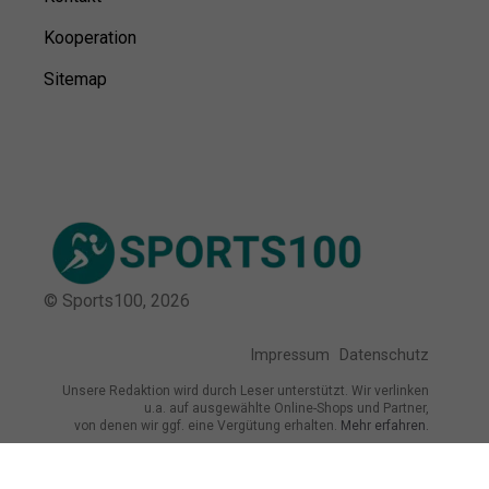
Kooperation
Sitemap
© Sports100,
2026
Impressum
Datenschutz
Unsere Redaktion wird durch Leser unterstützt. Wir verlinken
u.a. auf ausgewählte Online-Shops und Partner,
von denen wir ggf. eine Vergütung erhalten.
Mehr erfahren.
Adresse