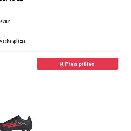
Textur
 Aschenplätze
Preis prüfen