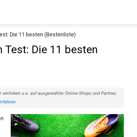
st: Die 11 besten (Bestenliste)
Decathlon Sale
 Test: Die 11 besten
aue dir jetzt die meistverkauften Produkte im Sale bei Decathlon
r verlinken u.a. auf ausgewählte Online-Shops und Partner,
Jetzt anschauen
erfahren
.
en