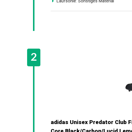
Laufsohle: Sonstiges Material
adidas Unisex Predator Club F
Core Black/Carbon/Lucid Lem