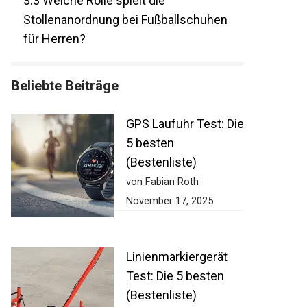
3.3
Welche Rolle spielt die
Stollenanordnung bei Fußballschuhen
für Herren?
Beliebte Beiträge
GPS Laufuhr Test:
Die 5 besten
(Bestenliste)
von Fabian Roth
November 17, 2025
Linienmarkiergerät
Test: Die 5 besten
(Bestenliste)