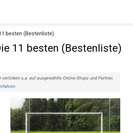
 11 besten (Bestenliste)
Decathlon Sale
Die 11 besten (Bestenliste)
aue dir jetzt die meistverkauften Produkte im Sale bei Decathlon
r verlinken u.a. auf ausgewählte Online-Shops und Partner,
erfahren
.
Jetzt anschauen
r