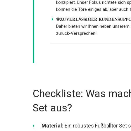
konzipiert. Unser Fokus richtete sich sp
So können die Tore einiges ab, aber au
⚽𝐙𝐔𝐕𝐄𝐑𝐋Ä𝐒𝐒𝐈𝐆𝐄𝐑 𝐊𝐔𝐍𝐃𝐄𝐍𝐒𝐔
Daher bieten wir Ihnen neben unserem
Geld-zurück-Versprechen!
Checkliste: Was mach
Set aus?
Material:
Ein robustes Fußballtor Set s