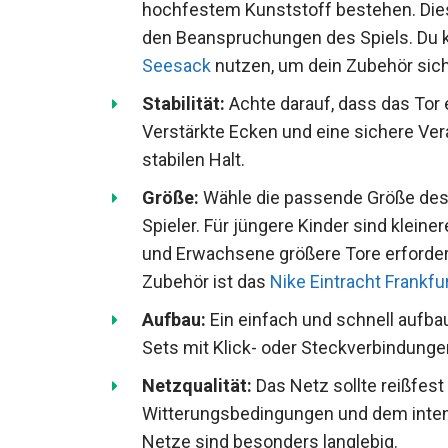
hochfestem Kunststoff bestehen. Dies
widersteht den Beanspruchungen des 
Fußball Seesack
nutzen, um dein Zubeh
Stabilität:
Achte darauf, dass das Tor e
Verstärkte Ecken und eine sichere Ve
für stabilen Halt.
Größe:
Wähle die passende Größe des F
Spieler. Für jüngere Kinder sind klein
und Erwachsene größere Tore erforderl
Zubehör ist das
Nike Eintracht Frankf
Aufbau:
Ein einfach und schnell aufbau
zeitsparend. Sets mit Klick- oder Ste
erheblich.
Netzqualität:
Das Netz sollte reißfest
Witterungsbedingungen und dem intens