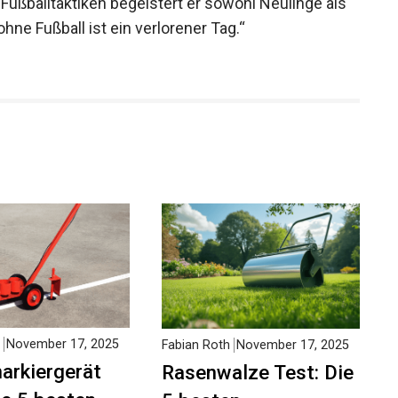
r seit seiner Kindheit nicht ohne seinen Fußball zu
ußballtaktiken begeistert er sowohl Neulinge als
hne Fußball ist ein verlorener Tag.“
November 17, 2025
Fabian Roth
November 17, 2025
arkiergerät
Rasenwalze Test: Die