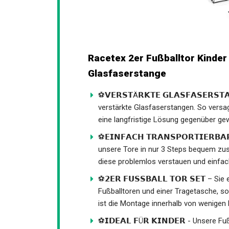
Racetex 2er Fußballtor Kinder
Glasfaserstange
⚽𝗩𝗘𝗥𝗦𝗧Ä𝗥𝗞𝗧𝗘 𝗚𝗟𝗔𝗦𝗙𝗔𝗦𝗘𝗥𝗦
verstärkte Glasfaserstangen. So versag
bieten eine langfristige Lösung gegenü
⚽𝗘𝗜𝗡𝗙𝗔𝗖𝗛 𝗧𝗥𝗔𝗡𝗦𝗣𝗢𝗥𝗧𝗜𝗘𝗥
unsere Tore in nur 3 Steps bequem zu
diese problemlos verstauen und einfach
⚽𝟮𝗘𝗥 𝗙𝗨𝗦𝗦𝗕𝗔𝗟𝗟 𝗧𝗢𝗥 𝗦𝗘𝗧 –
Fußballtoren und einer Tragetasche, s
Anleitung ist die Montage innerhalb vo
⚽𝗜𝗗𝗘𝗔𝗟 𝗙Ü𝗥 𝗞𝗜𝗡𝗗𝗘𝗥 - Unsere 