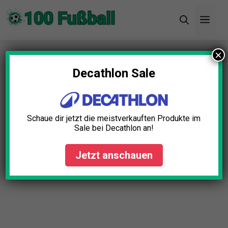
Zum
Men
Inhalt
springen
×
Startseite
»
Blog
»
Massagepistole Test: Die 5
besten (Bestenliste)
Decathlon Sale
Massagepistole Test: Die 5
besten (Bestenliste)
Schaue dir jetzt die meistverkauften Produkte im
Sale bei Decathlon an!
Fabian Roth
November 17, 2025
Jetzt anschauen