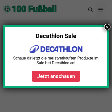
Zum
Men
Inhalt
springen
×
Startseite
»
Blog
»
Fußballschuhe Nike Test: Die
11 besten (Bestenliste)
Decathlon Sale
Schaue dir jetzt die meistverkauften Produkte im
Sale bei Decathlon an!
Jetzt anschauen