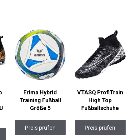
p
Erima Hybrid
VTASQ ProfiTrain
Training Fußball
High Top
U
Größe 5
Fußballschuhe
Preis prüfen
Preis prüfen