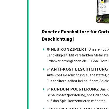
Racetex Fussballtore für Gart
Beschichtung]
⚽ 𝗡𝗘𝗨 𝗞𝗢𝗡𝗭𝗜𝗣𝗜𝗘𝗥𝗧! Unsere Fu
Langlebigkeit. Mit verstärkten Metalls
stabilen Erdanker ermöglichen die Fußba
✅ 𝗔𝗡𝗧𝗜-𝗥𝗢𝗦𝗧 𝗕𝗘𝗦𝗖𝗛𝗜𝗖𝗛𝗧𝗨𝗡
Anti-Rost Beschichtung ausgestattet, d
Fussballtore selbst bei häufigem Spiel
✅ 𝗥𝗨𝗡𝗗𝗨𝗠 𝗣𝗢𝗟𝗦𝗧𝗘𝗥𝗨𝗡𝗚: Das 
Schaumstoffpolsterung, speziell entwic
auf das Spiel konzentrieren möchten.