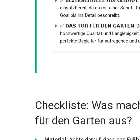
✅ 𝗕𝗟𝗜𝗧𝗭𝗦𝗖𝗛𝗡𝗘𝗟𝗟 𝗔𝗨𝗙𝗚𝗘𝗕𝗔
Minuten einsatzbereit, da es mit einer S
vom Soccer Goal bis ins Detail beschre
✅ 𝗗𝗔𝗦 𝗧𝗢𝗥 𝗙Ü𝗥 𝗗𝗘𝗡 𝗚𝗔𝗥𝗧𝗘𝗡
hochwertige Qualität und Langlebigkeit
perfekte Begleiter für aufregende und
Checkliste: Was mach
für den Garten aus?
Material:
Achte darauf, dass das Fußb