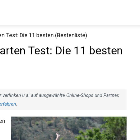
en Test: Die 11 besten (Bestenliste)
Decathlon Sale
arten Test: Die 11 besten
aue dir jetzt die meistverkauften Produkte im Sale bei Decathlon
r verlinken u.a. auf ausgewählte Online-Shops und Partner,
Jetzt anschauen
erfahren
.