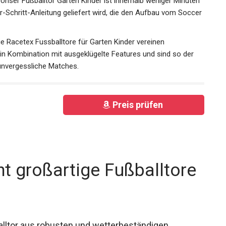
𝗧: Unser Fußballtor Garten Kinder ist innerhalb weniger
chritt-für-Schritt-Anleitung geliefert wird, die den Aufbau
ibt.
: Die Racetex Fussballtore für Garten Kinder vereinen
 in Kombination mit ausgeklügelte Features und sind so der
 unvergessliche Matches.
Preis prüfen
t großartige Fußballtore
alltor aus robusten und wetterbeständigen