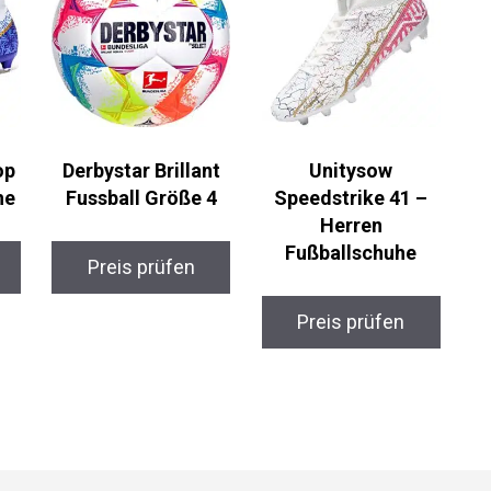
op
Derbystar Brillant
Unitysow
he
Fussball Größe 4
Speedstrike 41 –
Herren
Fußballschuhe
Preis prüfen
Preis prüfen