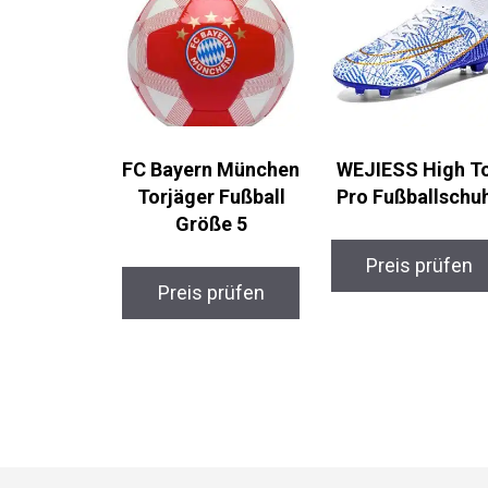
FC Bayern
WEJIESS High T
München Torjäger
Pro Fußballschu
Fußball Größe 5
Preis prüfen
Preis prüfen