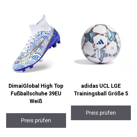
Preis prüfen
Preis prüfen
DimaiGlobal High Top
adidas UCL LGE
Fußballschuhe 39EU
Trainingsball Größe 5
Weiß
Preis prüfen
Preis prüfen