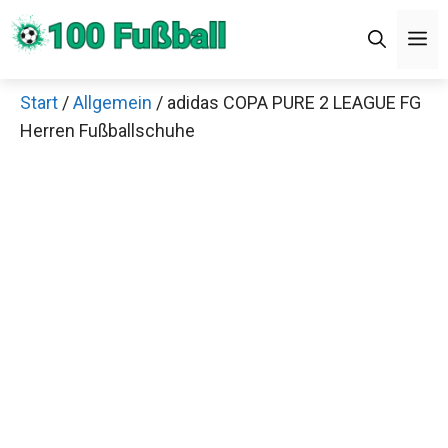
Zum
Men
Inhalt
springen
Start
/
Allgemein
/ adidas COPA PURE 2 LEAGUE
×
FG Herren Fußballschuhe
Decathlon Sale
Schaue dir jetzt die meistverkauften Produkte im
Sale bei Decathlon an!
Jetzt anschauen