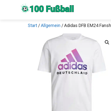
Zum
Inhalt
springen
Start
/
Allgemein
/ Adidas DFB EM24 Fanshi