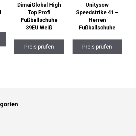
DimaiGlobal High
Unitysow
l
Top Profi
Speedstrike 41 –
Fußballschuhe
Herren
39EU Weiß
Fußballschuhe
Preis prüfen
Preis prüfen
gorien