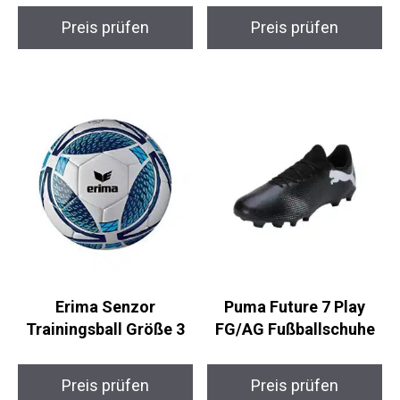
PUMA Future 7 Match
adidas UCL Mini
Fußballschuhe
Fußball
Preis prüfen
Preis prüfen
Erima Senzor
Puma Future 7 Play
Trainingsball Größe 3
FG/AG Fußballschuhe