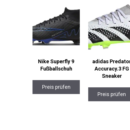
Ähnliche Produkte
Nike Superfly 9
adidas Predato
Fußballschuh
Accuracy.3 FG
Sneaker
Preis prüfen
Preis prüfen