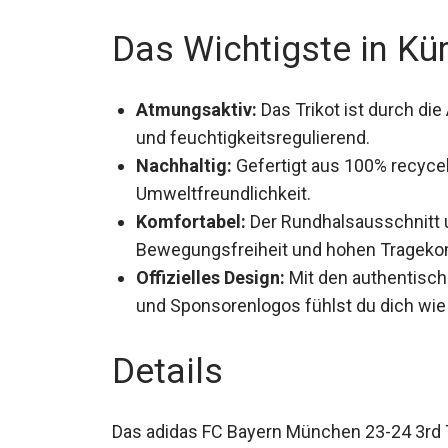
AERO.RDY-Funktion dafür, dass dein Kind a
bleibt.
Das Wichtigste in Kü
Atmungsaktiv:
Das Trikot ist durch d
und feuchtigkeitsregulierend.
Nachhaltig:
Gefertigt aus 100% recycelt
Umweltfreundlichkeit.
Komfortabel:
Der Rundhalsausschnitt u
Bewegungsfreiheit und hohen Trageko
Offizielles Design:
Mit den authentisc
und Sponsorenlogos fühlst du dich wie 
Details