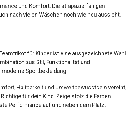
amen Anfeuern des FC Bayern München – das
formance und Komfort. Die strapazierfähigen
 auch nach vielen Wäschen noch wie neu aussieht.
eamtrikot für Kinder ist eine ausgezeichnete
er Kombination aus Stil, Funktionalität und
r moderne Sportbekleidung.
omfort, Haltbarkeit und Umweltbewusstsein
au das Richtige für dein Kind. Zeige stolz die
eße höchste Performance auf und neben dem