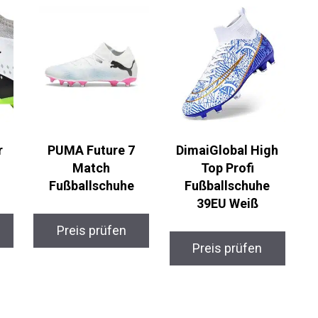
r
PUMA Future 7
DimaiGlobal High
Match
Top Profi
Fußballschuhe
Fußballschuhe
39EU Weiß
Preis prüfen
Preis prüfen