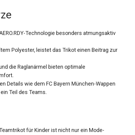
uch bei intensiven Spielen kühl und trocken
rze
ie AERO.RDY-Technologie besonders atmungsaktiv
em Polyester, leistet das Trikot einen Beitrag zur
nd die Raglanärmel bieten optimale
mfort.
hen Details wie dem FC Bayern München-Wappen
ein Teil des Teams.