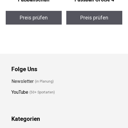
Nike Superfly 9
Derbystar Brillant
Fußballschuh
Fussball Größe 4
Preis prüfen
Preis prüfen
Folge Uns
Newsletter
(in Planung)
YouTube
(50+ Sportarten)