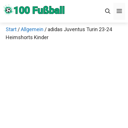
Zum
Men
Inhalt
springen
Start
/
Allgemein
/ adidas Juventus Turin 23-24
×
Heimshorts Kinder
Decathlon Sale
Schaue dir jetzt die meistverkauften Produkte im
Sale bei Decathlon an!
Jetzt anschauen