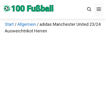
Zum
Men
Inhalt
springen
Start
/
Allgemein
/ adidas Manchester United
×
23/24 Ausweichtrikot Herren
Decathlon Sale
Schaue dir jetzt die meistverkauften Produkte im
Sale bei Decathlon an!
Jetzt anschauen