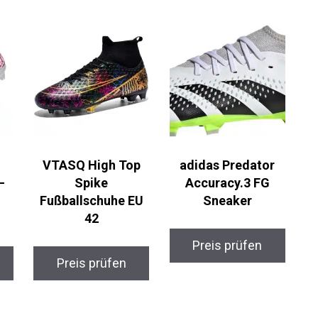
VTASQ High Top
adidas Predator
–
Spike
Accuracy.3 FG
Fußballschuhe EU
Sneaker
42
Preis prüfen
Preis prüfen