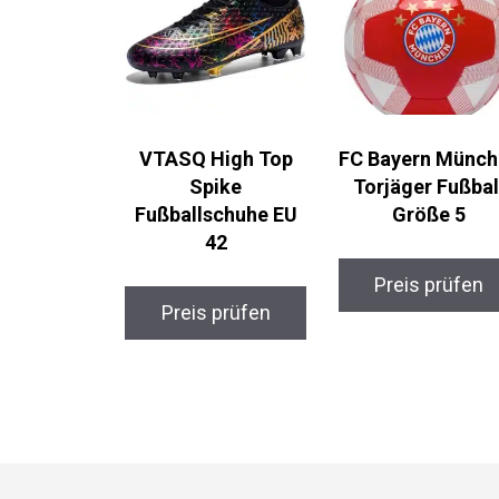
VTASQ High Top
FC Bayern
Spike
München Torjäge
Fußballschuhe EU
Fußball Größe 5
42
Preis prüfen
Preis prüfen