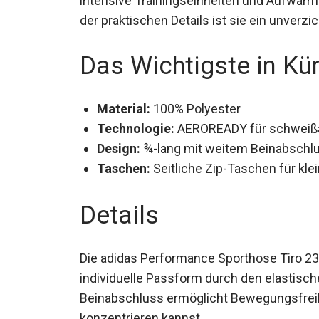
und der praktischen Details ist sie ein un
Das Wichtigste in Kü
Material:
100% Polyester
Technologie:
AEROREADY für schweißa
Design:
¾-lang mit weitem Beinabschl
Taschen:
Seitliche Zip-Taschen für kl
Details
Die adidas Performance Sporthose Tiro 23 
individuelle Passform durch den elastisc
Beinabschluss ermöglicht Bewegungsfreihe
Training konzentrieren kannst.