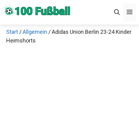
Zum
Men
Inhalt
springen
Start
/
Allgemein
/ Adidas Union Berlin 23-24
×
Kinder Heimshorts
Decathlon Sale
Schaue dir jetzt die meistverkauften Produkte im
Sale bei Decathlon an!
Jetzt anschauen