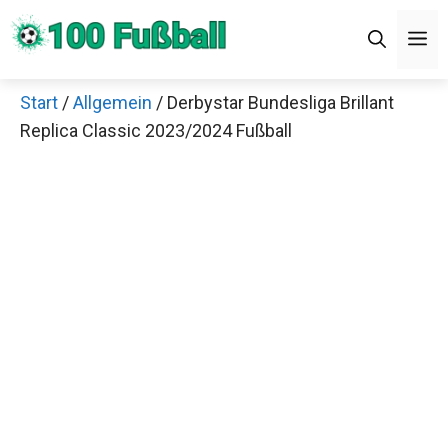
Zum
Men
Inhalt
springen
Start
/
Allgemein
/ Derbystar Bundesliga Brillant
×
Replica Classic 2023/2024 Fußball
Decathlon Sale
Schaue dir jetzt die meistverkauften Produkte im
Sale bei Decathlon an!
Jetzt anschauen