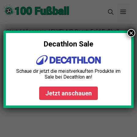
Zum
Men
Inhalt
springen
Start
/
Allgemein
/ ELYFLAIR SportyFold Fußball
×
Trinkflasche
Decathlon Sale
Schaue dir jetzt die meistverkauften Produkte im
Sale bei Decathlon an!
Jetzt anschauen