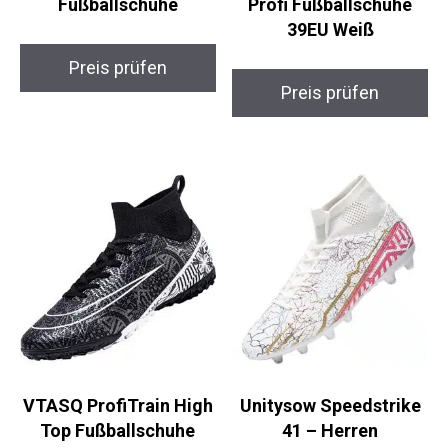
Fußballschuhe
Profi Fußballschuhe
39EU Weiß
Preis prüfen
Preis prüfen
VTASQ ProfiTrain
Unitysow Speedstrike
High Top
41 – Herren