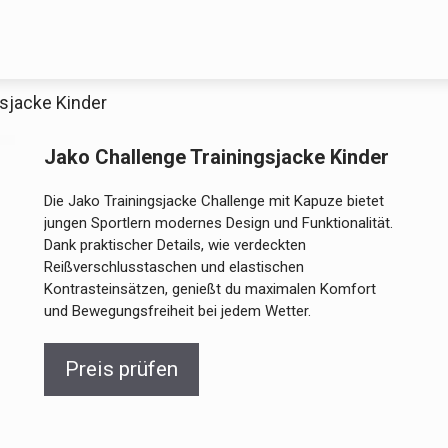
gsjacke Kinder
Decathlon Sale
Jako Challenge Trainingsjacke Kinder
Die Jako Trainingsjacke Challenge mit Kapuze bietet
jungen Sportlern modernes Design und Funktionalität.
Dank praktischer Details, wie verdeckten
aue dir jetzt die meistverkauften Produkte im Sale bei Decathlon
Reißverschlusstaschen und elastischen
Kontrasteinsätzen, genießt du maximalen Komfort
und Bewegungsfreiheit bei jedem Wetter.
Jetzt anschauen
Preis prüfen