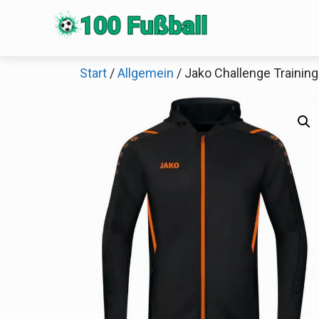
Zum
Inhalt
springen
Start
/
Allgemein
/ Jako Challenge Trainin
Sch