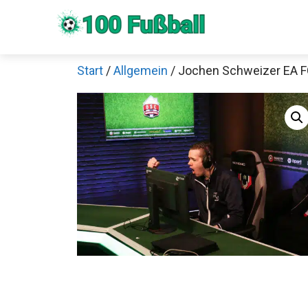
Zum
Inhalt
springen
Start
/
Allgemein
/ Jochen Schweizer EA F