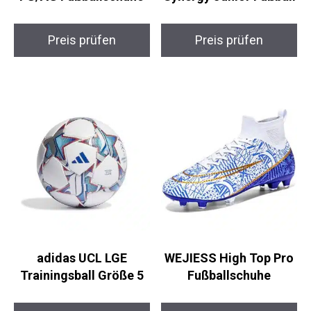
Puma Future 7 Play
uhlsport 350 LITE
FG/AG Fußballschuhe
Synergy Junior
Fußball
Preis prüfen
Preis prüfen
adidas UCL LGE
WEJIESS High Top Pro