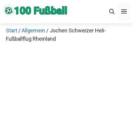
Zum
Men
Inhalt
springen
Start
/
Allgemein
/ Jochen Schweizer Heli-
×
Fußballflug Rheinland
Decathlon Sale
Schaue dir jetzt die meistverkauften Produkte im
Sale bei Decathlon an!
Jetzt anschauen