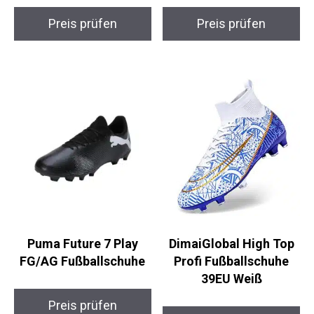
adidas UCL LGE
WEJIESS High Top Pro
Trainingsball Größe 5
Fußballschuhe
Preis prüfen
Preis prüfen
Puma Future 7 Play
DimaiGlobal High Top
FG/AG Fußballschuhe
Profi Fußballschuhe