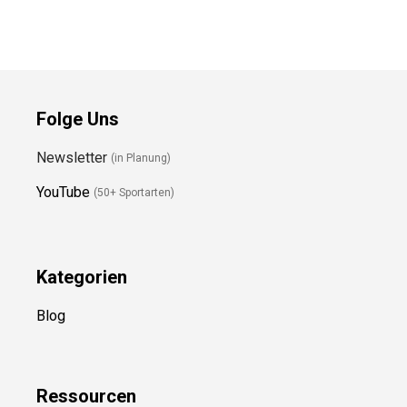
Profi Fußballschuhe
Accuracy.3 FG
39EU Weiß
Sneaker
Preis prüfen
Preis prüfen
Folge Uns
Newsletter
(in Planung)
YouTube
(50+ Sportarten)
Kategorien