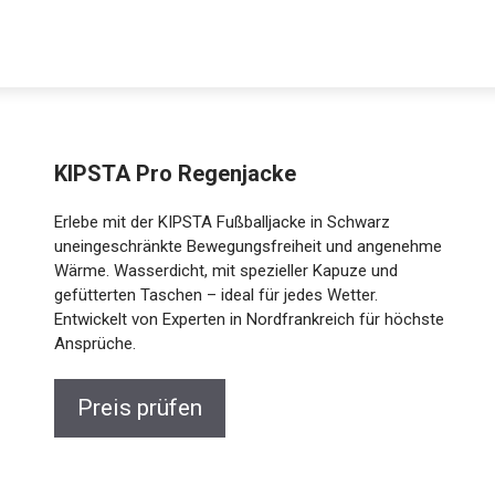
Decathlon Sale
KIPSTA Pro Regenjacke
Erlebe mit der KIPSTA Fußballjacke in Schwarz
uneingeschränkte Bewegungsfreiheit und
angenehme Wärme. Wasserdicht, mit spezieller
aue dir jetzt die meistverkauften Produkte im Sale bei Decathlon
Kapuze und gefütterten Taschen – ideal für jedes
Wetter. Entwickelt von Experten in Nordfrankreich für
höchste Ansprüche.
Jetzt anschauen
Preis prüfen