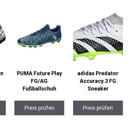
n
PUMA Future Play
adidas Predator
FG/AG
Accuracy.3 FG
Fußballschuh
Sneaker
Preis prüfen
Preis prüfen