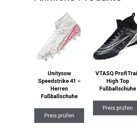
Ähnliche Produkte
Unitysow
VTASQ ProfiTrai
Speedstrike 41 –
High Top
Herren
Fußballschuhe
Fußballschuhe
Preis prüfen
Preis prüfen