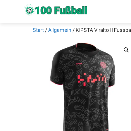
Zum
Inhalt
springen
Start
/
Allgemein
/ KIPSTA Viralto II Fussbal