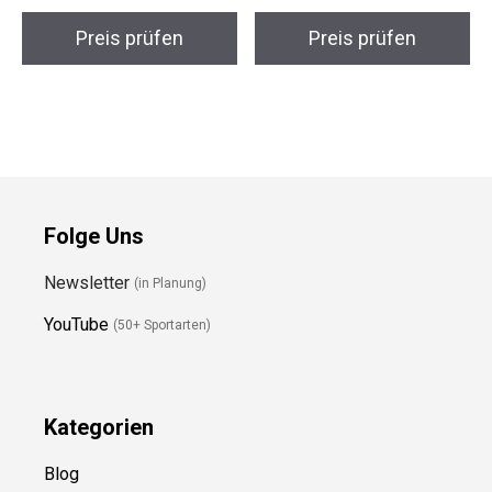
PUMA Future Play
Nike Superfly 9
FG/AG Fußballschuh
Fußballschuh
Preis prüfen
Preis prüfen
Folge Uns
Newsletter
(in Planung)
YouTube
(50+ Sportarten)