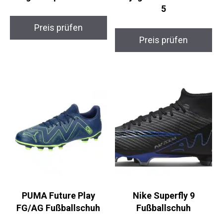
Adidas Euro 2024
FC Bayern München
League Replica
Torjäger Fußball
Fußball
Größe 5
Preis prüfen
Preis prüfen