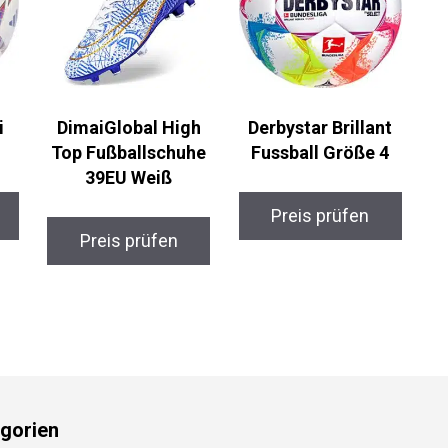
i
DimaiGlobal High
Derbystar Brillant
Top Fußballschuhe
Fussball Größe 4
39EU Weiß
Preis prüfen
Preis prüfen
gorien