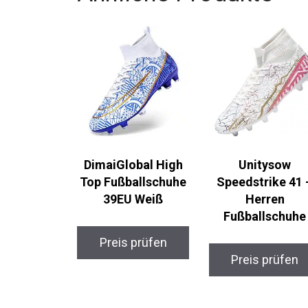
DimaiGlobal High
Unitysow
Top Fußballschuhe
Speedstrike 41 
39EU Weiß
Herren
Fußballschuhe
Preis prüfen
Preis prüfen