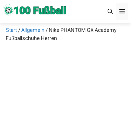
Zum
Men
Inhalt
springen
Start
/
Allgemein
/ Nike PHANTOM GX Academy
×
Fußballschuhe Herren
Decathlon Sale
Schaue dir jetzt die meistverkauften Produkte im
Sale bei Decathlon an!
Jetzt anschauen