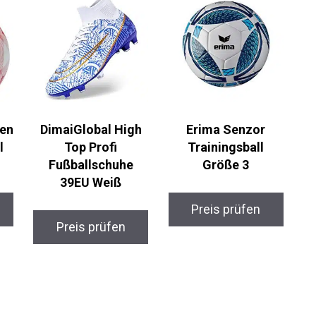
DimaiGlobal High
Erima Senzor
r
Top Profi
Trainingsball
Fußballschuhe
Größe 3
39EU Weiß
Preis prüfen
Preis prüfen