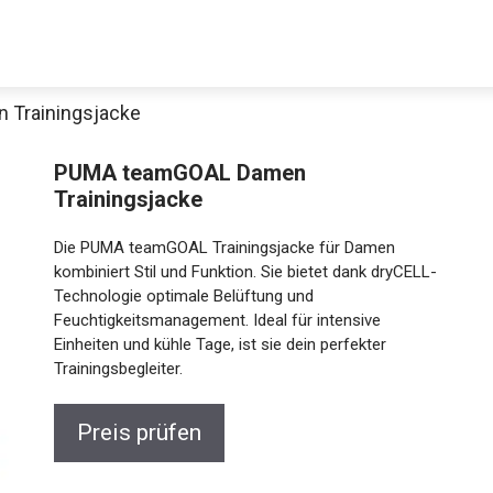
Trainingsjacke
Decathlon Sale
PUMA teamGOAL Damen
Trainingsjacke
Die PUMA teamGOAL Trainingsjacke für Damen
kombiniert Stil und Funktion. Sie bietet dank dryCELL-
aue dir jetzt die meistverkauften Produkte im Sale bei Decathlon
Technologie optimale Belüftung und
Feuchtigkeitsmanagement. Ideal für intensive
Jetzt anschauen
Einheiten und kühle Tage, ist sie dein perfekter
Trainingsbegleiter.
Preis prüfen