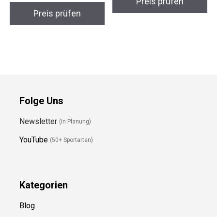
Unitysow Speedstrike
Nike Tiempo Legend
41 – Herren
10 Fußballschuh
Fußballschuhe
Preis prüfen
Preis prüfen
Folge Uns
Newsletter
(in Planung)
YouTube
(50+ Sportarten)