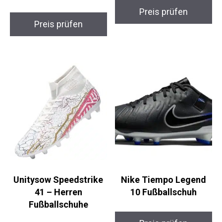
FC Bayern München
VTASQ ProfiTrain
Torjäger Fußball
High Top
Größe 5
Fußballschuhe
Preis prüfen
Preis prüfen