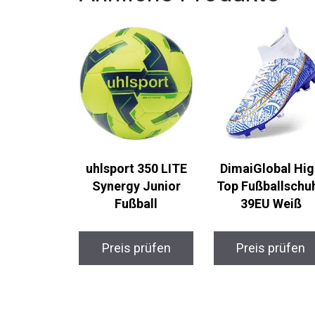
uhlsport 350 LITE
DimaiGlobal Hig
Synergy Junior
Top Fußballschu
Fußball
39EU Weiß
Preis prüfen
Preis prüfen