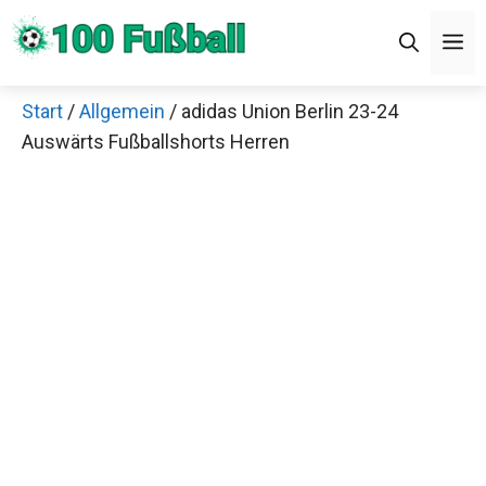
Zum
Men
Inhalt
springen
Start
/
Allgemein
/ adidas Union Berlin 23-24
×
Auswärts Fußballshorts Herren
Decathlon Sale
Schaue dir jetzt die meistverkauften Produkte im
Sale bei Decathlon an!
Jetzt anschauen