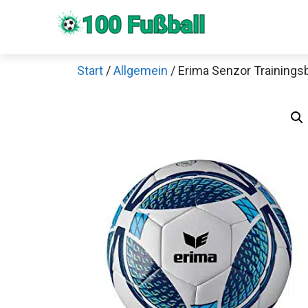
Zum
Inhalt
springen
Start
/
Allgemein
/ Erima Senzor Trainingsb