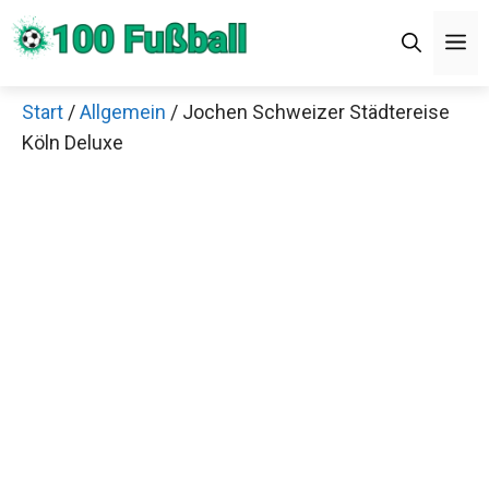
Zum
Men
Inhalt
springen
Start
/
Allgemein
/ Jochen Schweizer Städtereise
Köln Deluxe
Jetzt anschauen