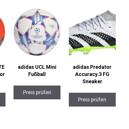
TE
adidas UCL Mini
adidas Predator
or
Fußball
Accuracy.3 FG
Sneaker
Preis prüfen
Preis prüfen