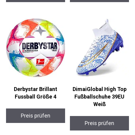
adidas UCL LGE
uhlsport 350 LITE
Trainingsball Größe 5
Synergy Junior
Fußball
Preis prüfen
Preis prüfen
Derbystar Brillant
DimaiGlobal High Top