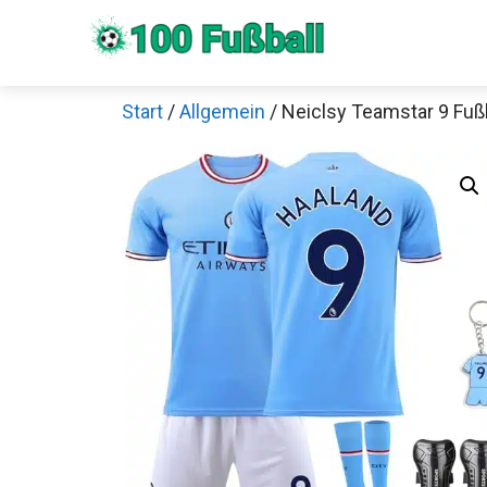
Zum
Inhalt
springen
Start
/
Allgemein
/ Neiclsy Teamstar 9 Fußb