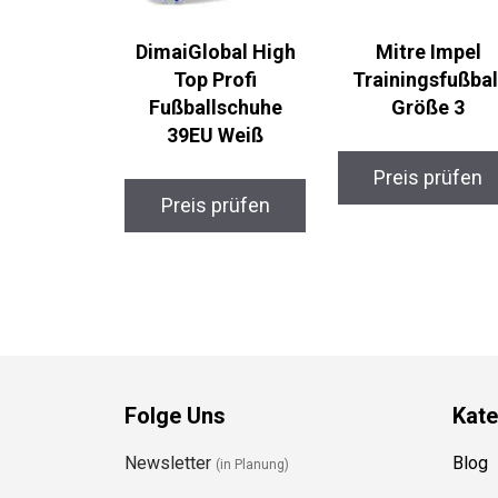
DimaiGlobal High
Mitre Impel
Top Profi
Trainingsfußbal
Fußballschuhe
Größe 3
39EU Weiß
Preis prüfen
Preis prüfen
Folge Uns
Kate
Newsletter
Blog
(in Planung)
YouTube