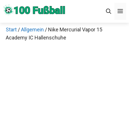
Zum
Men
Inhalt
springen
Start
/
Allgemein
/ Nike Mercurial Vapor 15
×
Academy IC Hallenschuhe
Decathlon Sale
Schaue dir jetzt die meistverkauften Produkte im
Sale bei Decathlon an!
Jetzt anschauen